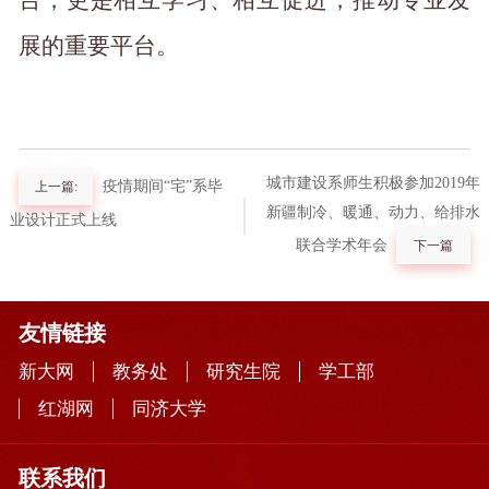
台，更是相互学习、相互促进，推动专业发
展的重要平台。
城市建设系师生积极参加2019年
疫情期间“宅”系毕
上一篇:
新疆制冷、暖通、动力、给排水
业设计正式上线
联合学术年会
下一篇
友情链接
新大网
教务处
研究生院
学工部
红湖网
同济大学
联系我们