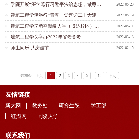
学院开展“深学笃行习近平法治思想，做尊法守法的新时代青年”主题班会
2022-05-23
建筑工程学院举行“青春向党喜迎二十大建”
2022-05-19
建筑工程学院勇夺新疆大学（博达校区）篮球联赛冠军
2022-05-11
建筑工程学院举办2022年省考备考
2022-03-13
师生同乐 共庆佳节
2022-02-15
...
共98条
上页
1
2
3
4
5
10
下页
友情链接
新大网
教务处
研究生院
学工部
红湖网
同济大学
联系我们