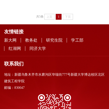
共5条
上页
1
下页
友情链接
新大网
教务处
研究生院
学工部
红湖网
同济大学
联系我们
地址：新疆乌鲁木齐市水磨沟区华瑞街777号新疆大学博达校区北区
建筑工程学院
邮编：830047