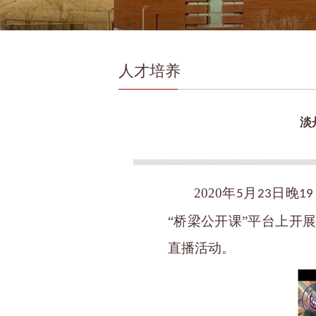
人才培养
淡
2020
年
月
日晚
5
23
19
“桥梁公开课”平台上开
直播活动。