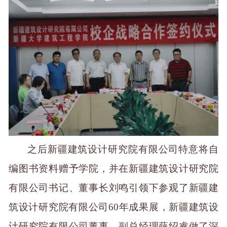
之后
新疆建筑设计研究院有限公司
特意
将自
编图书
资料
赠予
学院，并在
新疆建筑设计研究院
有限公司书记、董事长刘鸣
引领下
参观了新疆建
筑设计研究院有限公司60年成果展
，
新疆建筑设
计研究院有限公司董事、副总经理薛绍睿
做了深