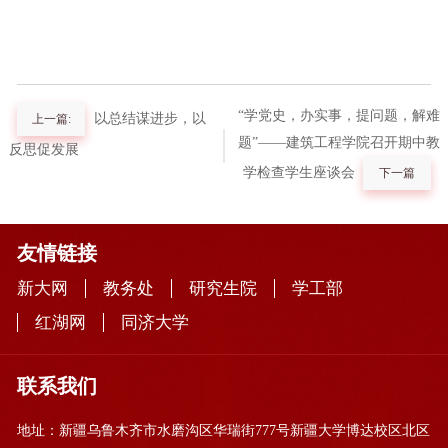
“学党史，办实事，提问题，解难
以总结谋进步，以
上一篇:
题”——建筑工程学院召开期中教
反思促发展
学检查学生座谈会
下一篇
友情链接
新大网
教务处
研究生院
学工部
红湖网
同济大学
联系我们
地址：新疆乌鲁木齐市水磨沟区华瑞街777号新疆大学博达校区北区