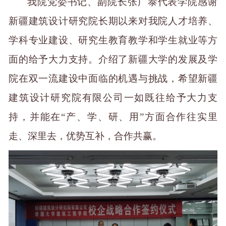
我院党委书记
、副院长
张广泰代表学院感谢
新疆建筑设计研究院长期以来对我院人才培养
、
学科专业建设
、
研究生教育教学
和
学生
就业等方
面的
给予
大力支持。介绍了
新疆大学的发展及学
院
在双一流建设中面临的机遇与挑战，
希望
新疆
建筑设计研究院有限公司
一如既往给予大力支
持，并能
在
“
产、学、研、用
”
方面合作
往实里
走、深里去，优势互补，合作共赢
。