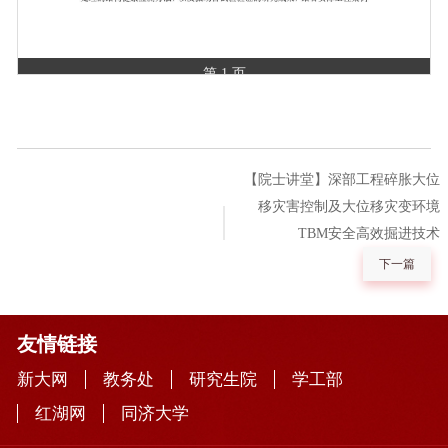
第 1 页
【院士讲堂】深部工程碎胀大位
移灾害控制及大位移灾变环境
TBM安全高效掘进技术
下一篇
友情链接
新大网
教务处
研究生院
学工部
红湖网
同济大学