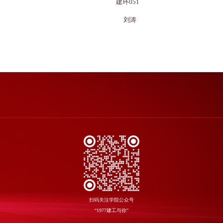
建环051
刘涛
扫码关注学院公众号
“1977建工与你”