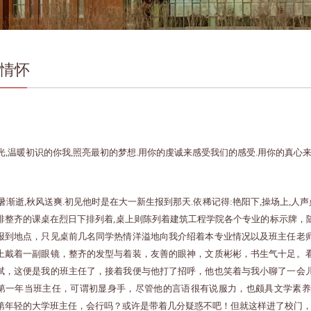
情怀
光,温暖初识的你我,照亮最初的梦想.用你的虔诚来感受我们的感受.用你的真心来
暑渐逝,秋风送爽.初见他时是在大一新生报到那天.依稀记得:艳阳下,操场上,人
排整齐的课桌在烈日下排列着,桌上则陈列着建筑工程学院各个专业的标示牌，
报到地点，只见桌前几名同学热情洋溢地向我介绍着本专业情况以及班主任老
上戴着一副眼镜，整齐的发型与着装，友善的眼神，文质彬彬，书生气十足。
斌，这便是我的班主任了，接着我便与他打了招呼，他也笑着与我小聊了一会
第一年当班主任，可谓初显身手，尽管他的言语很有说服力，也颇具文学素养
第年轻的大学班主任，会行吗？或许是带着几分疑惑不吧！但就这样进了校门