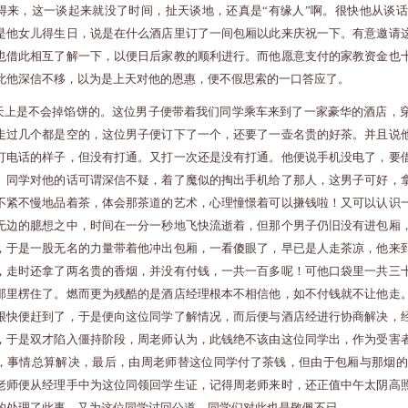
得来，这一谈起来就没了时间，扯天谈地，还真是“有缘人”啊。很快他从谈
是他女儿得生日，说是在什么酒店里订了一间包厢以此来庆祝一下。有意邀请
也借此相互了解一下，以便日后家教的顺利进行。而他愿意支付的家教资金也
此他深信不移，以为是上天对他的恩惠，便不假思索的一口答应了。
天上是不会掉馅饼的。这位男子便带着我们同学乘车来到了一家豪华的酒店，
走过几个都是空的，这位男子便订下了一个，还要了一壶名贵的好茶。并且说
打电话的样子，但没有打通。又打一次还是没有打通。他便说手机没电了，要
。同学对他的话可谓深信不疑，着了魔似的掏出手机给了那人，这男子可好，
不紧不慢地品着茶，体会那茶道的艺术，心理憧憬着可以搛钱啦！又可以认识
无边的臆想之中，时间在一分一秒地飞快流逝着，但那个男子仍旧没有进包厢
，于是一股无名的力量带着他冲出包厢，一看傻眼了，早已是人走茶凉，他来
，走时还拿了两名贵的香烟，并没有付钱，一共一百多呢！可他口袋里一共三
那里楞住了。燃而更为残酷的是酒店经理根本不相信他，如不付钱就不让他走
很快便赶到了，于是便向这位同学了解情况，而后便与酒店经进行协商解决，
，于是双才陷入僵持阶段，周老师认为，此钱绝不该由这位同学出，作为受害
，事情总算解决，最后，由周老师替这位同学付了茶钱，但由于包厢与那烟的
老师便从经理手中为这位同领回学生证，记得周老师来时，还正值中午太阴高
的处理了此事，又为这位同学讨回公道，同学们对此也是敬佩不已。