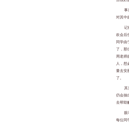
事
对其中
记
欢会后
同学由
了，那
周老师
人，想
量去安
了。
其
仍会抽
去帮助
眼
每位同