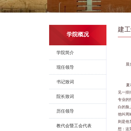
建工
学院概况
学院简介
晨
现任领导
书记致词
夏
见一排
院长致词
专业的
白的脸
历任领导
他叫周
则是他
教代会暨工会代表
想：这