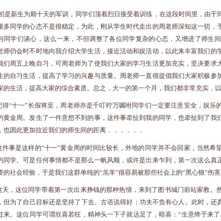
初是新生为期十天的军训，同学们顶着烈日接受着训练，在这段时间里，由于
很多同学的心态不是很稳定，为此，刚从学生时代走出的周老师深知这一切，
与同学们谈心，这么一来，不但调整了各位同学复杂的心态，又增进了师生间
老师仍会时不时地向我介绍大学生活，接近活动和娱活动，以此来丰富我们的
我们周五上晚自习，可周老师为了使我们大家的学习生活更加充实，坚决要求
生的自习生活，提高了学习的兴趣与质量。周老师一直很提倡我们大家积极参
家的生活，提高大家的综合素质。总之，大一的第一个月，我们都非常充实，
记得“十一”长假将至，周老师亦是千叮咛万嘱咐同学们一定要注意安全，娱乐
的黄金周。发生了一件意想不到的事，这件事牵扯到我的同学，也牵扯到了我
，也因此更加拉近我们的师生间的距离．．．．．．
这件事是这样的“十一”黄金周的时间比较长，外地的同学并不会回家，当然希
的同学。可是任何事情都不是那么一帆风顺，或许是出来乍到，第一次这么真
要的社会经验，于是我们这群单纯的“羔羊”很容易被那些社会上的“黑心狼”伤
这天，这位同学带着第一次出来挣钱的那种热情，来到了图书城门前站家教。
，但为了自己目标还是坚持了下去。古语说得好：功夫不负有心人。此时，还真
过来。这位同学可谓欣喜若狂，精神头一下子就达足了，暗喜：“生意终于来了