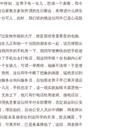
话中得知，这男子有一女儿，想请一个家教，而今
这位家教去参加所谓的生日聚会，来增进什么师生
十分可人，此时，我们
班的饿这位同学已是心花怒
穿过装饰华丽的大厅，便是那些章显尊贵的包厢。
他女儿正和他一个法院的朋友在一起，说完便那出
借我同学的手机用一下。我同学便爽快的把手机借
拿了手机出去打电话，我这同学呢？在包厢内心旷
一个女孩儿，可谓一举两得，福缘不浅呀！于是便
，突然，这位同学中断了想象的画面，猛然意识到
到服务台询问服务员，后知那名男子早已离开酒店
十几元，手机也没了，这一现实犹如晴天霹雳他一
。无奈之下，他只有打电话给周老师。接电话后，
经理执意要这位同学付全部费用，否定就会到公安
者，理应如此，后由公安人员从中调解，周老师从
问题未直接牵扯到这同学的关系，暂且搁置，于
照，可离开时，已是夜幕降临了，这回，周老师不