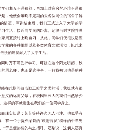
同学们相互不是很熟，再加上对宿舍的环境不是很
于是，他便会每晚不定期的去各位同位的宿舍了解
的情谊，军训结束后，我们正式进入了大学的学
学习生活，接近同学间的距离。记得当时学院并没
大家周五按时上晚自习，从此，同学们便很快适应
加学校的各种组织以及各类体育文娱活动，以此来
以最快的速度融入了大学生活。
的同时万不可丢掉学习。可就在这个阳光明媚，秋
们的周老师，也正是这件事，一解我初识他是的种
望能在此期间做点勤工俭学之类的活，我班就有很
正意义的远离父母，在校园里长大的我们当然缺少
害。这样的事就发生在我们的一位同学身上。
然而现实却是：苦苦等待许久无人问津。他似乎有
 有一位手提档案袋的“政府官员”模样的中年男
。”于是便热情的与之招呼。还别说，这俩人还真