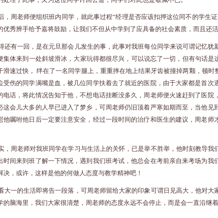
后，周老师便组织班内同学，就此事过程“经理是否应该扣押这位同不的学生证
的优秀辨手给予嘉将鼓励，让我们不但从中学到了应具备的社会素质，而且还
得还有一回，是在元旦那会儿发生的事，此事对我班每位同学来说可谓记忆犹
便集体来到一处斜坡滑冰，大家玩得都很尽兴，可以说忘了一切，但有句话是这
于滑速过快， 绊在了一名同学腿上，重重摔在地上结果牙齿被撞掉两颗，顿时
位受伤的同学满嘴是血，被几位同学扶着去了就近的医院，由于大家都是首次
的电话，将此情况告知于他，不想电话挂断没多久，周老师便火速赶到了医院
必这会儿大多的人早已进入了梦乡，可周老师仍旧顶着严寒如期而至，当他见
慰他嘱咐他日后一定要注意安全，经过一段时间的治疗和医生的建议，周老师
实，周老师对我班同学在学习与生活上的关怀，已是举不胜举，他时刻教导我
出时间来到班了解一下情况，遇到我们班考试，他总会在考前亲自来考场为我
解决，或许，这样是他的何做人态度与教学精神吧！
看大一的生活即将告一段落，可周老师留给大家的印象可谓日见高大，他对大
学的脑海里，我们大家很清楚，周老师的态度永远不会停止，而是会一直沿继