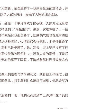
”为辨题，亲自主持了一场别民生面的辨论会，并
活跃了大家的思维，提高了大家的综合素质。
新，那是一个寒冷而欢乐的夜晚，大家开完元旦联
样说的：“乐极生悲”。果然，灾难降临了，一位
整个欢乐的场面定格了，欢腾的气氛也在此时冻结
遇到这种情况，心情自然会很慌乱，于是便拨通了
，那时已是凌晨了。数九寒天，街上早已没有了行
到那位受伤的同学时，并没有太多的责怪，而是尽
才安心的离开了医院，不敢想象那时已是凌晨几点
们做人的道理与学习和意义，就算他工作很忙，但
们鼓劲儿，同学遇到什么麻烦与困难，他总会尽力
家所做的一切，他的点点滴滴早已深深印在了我们
着……