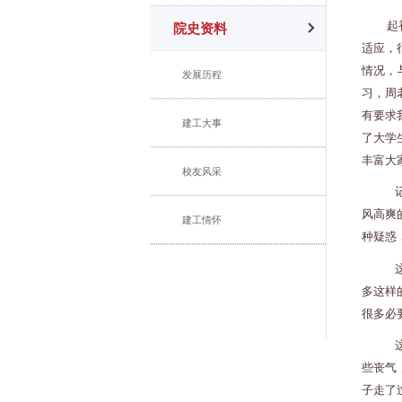
起
院史资料
适应，
情况，
发展历程
习，周
有要求
建工大事
了大学
丰富大
校友风采
风高爽
建工情怀
种疑惑
多这样
很多必
些丧气
子走了