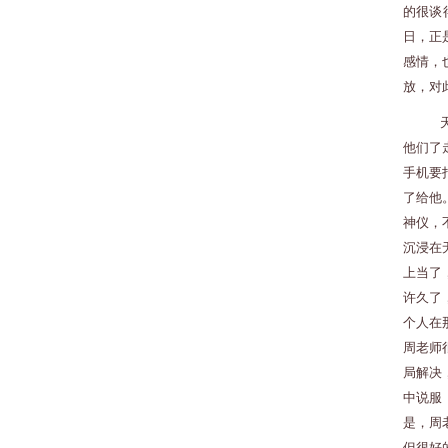
的很谈
日，正
感情，
放，对
他们了
手机要
了给他
神仪，
沉浸在
上当了
许久了
个人在
周老师
局解决
中说服
是，周
但很好